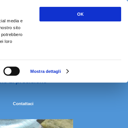
OK
cial media e
nostro sito
i potrebbero
ei loro
Mostra dettagli
he di precisione
Contattaci